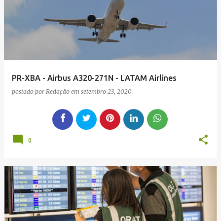
g
e
n
s
PR-XBA - Airbus A320-271N - LATAM Airlines
postado por
Redação
em
setembro 23, 2020
0