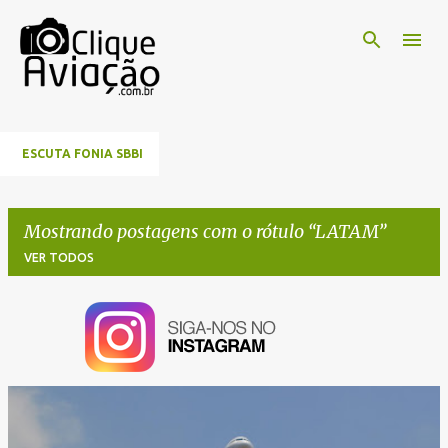
Pular para o conteúdo principal
ESCUTA FONIA SBBI
Mostrando postagens com o rótulo
LATAM
VER TODOS
P
o
s
t
a