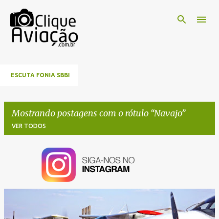
Pular para o conteúdo principal
ESCUTA FONIA SBBI
Mostrando postagens com o rótulo
Navajo
VER TODOS
P
o
s
t
a