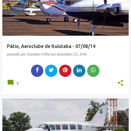
g
e
n
s
Pátio, Aeroclube de Ituiutaba - 07/08/14
postado por
Evandro Filho
em
dezembro 23, 2014
0