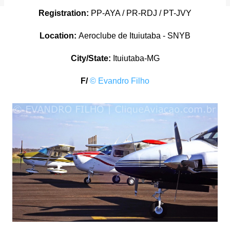
Registration:
PP-AYA / PR-RDJ / PT-JVY
Location:
Aeroclube de Ituiutaba - SNYB
City/State:
Ituiutaba-MG
F/
© Evandro Filho