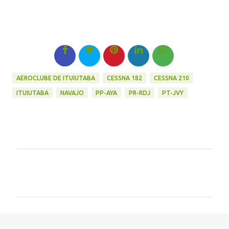
AEROCLUBE DE ITUIUTABA
CESSNA 182
CESSNA 210
ITUIUTABA
NAVAJO
PP-AYA
PR-RDJ
PT-JVY
C
o
m
e
n