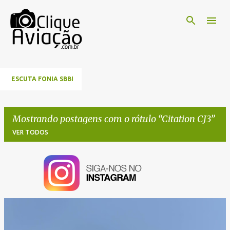
Pular para o conteúdo principal
ESCUTA FONIA SBBI
Mostrando postagens com o rótulo
Citation CJ3
VER TODOS
P
o
s
t
a