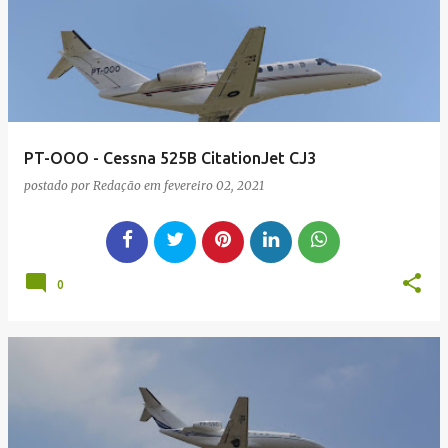
g
e
n
s
PT-OOO - Cessna 525B CitationJet CJ3
postado por
Redação
em
fevereiro 02, 2021
0