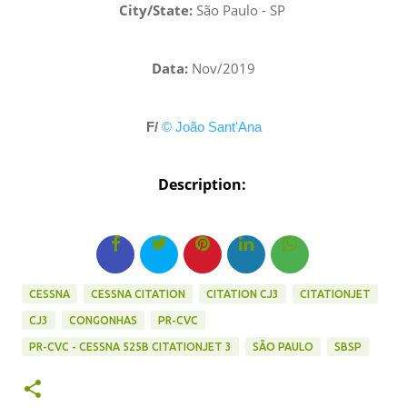
City/State:
São Paulo - SP
Data:
Nov/2019
F/
© João Sant'Ana
Description:
CESSNA
CESSNA CITATION
CITATION CJ3
CITATIONJET
CJ3
CONGONHAS
PR-CVC
PR-CVC - CESSNA 525B CITATIONJET 3
SÃO PAULO
SBSP