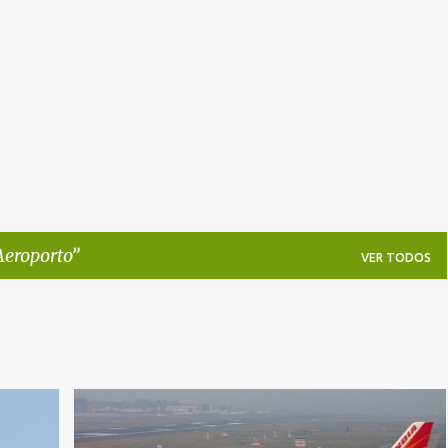
Pular para o conteúdo principal
Aeroporto
VER TODOS
+
2
A319
AEROPORTO
AIR INDIA
MUMBAI
+