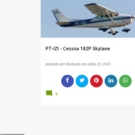
g
e
n
s
PT-IZI - Cessna 182P Skylane
postado por
Redação
em
julho 15, 2021
0