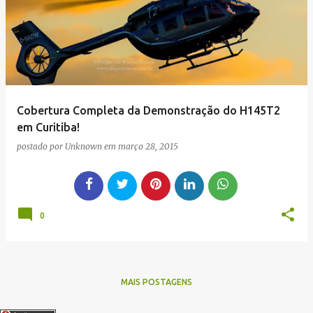
g
e
n
s
Cobertura Completa da Demonstração do H145T2
em Curitiba!
postado por
Unknown
em
março 28, 2015
0
MAIS POSTAGENS