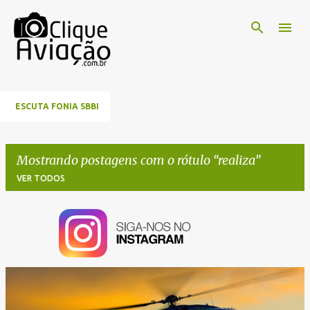
Pular para o conteúdo principal
ESCUTA FONIA SBBI
Mostrando postagens com o rótulo
realiza
VER TODOS
P
o
s
t
a