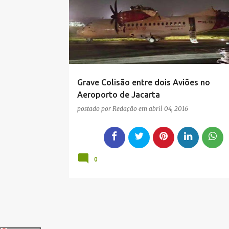
PERDANAKUSUMA
PK-LBS
PK-TNJ
g
TRANS NUSA
e
n
s
Grave Colisão entre dois Aviões no
Aeroporto de Jacarta
postado por
Redação
em
abril 04, 2016
0