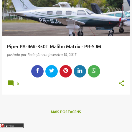
g
e
n
s
Piper PA-46R-350T Malibu Matrix - PR-SJM
postado por
Redação
em
fevereiro 10, 2015
0
MAIS POSTAGENS