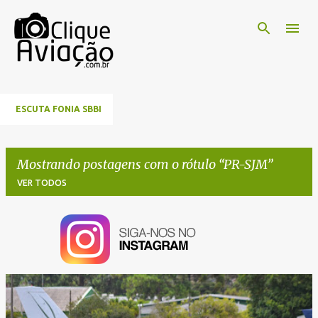
Pular para o conteúdo principal
ESCUTA FONIA SBBI
Mostrando postagens com o rótulo
PR-SJM
VER TODOS
P
o
s
t
a