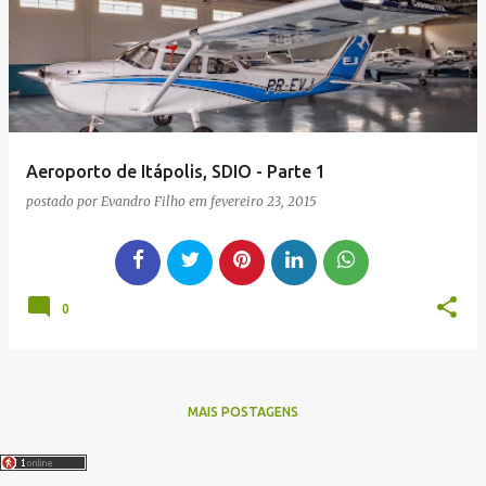
g
e
n
s
Aeroporto de Itápolis, SDIO - Parte 1
postado por
Evandro Filho
em
fevereiro 23, 2015
0
MAIS POSTAGENS