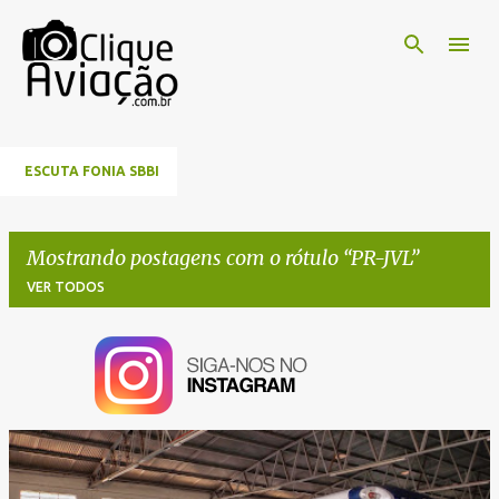
Pular para o conteúdo principal
ESCUTA FONIA SBBI
Mostrando postagens com o rótulo
PR-JVL
VER TODOS
P
o
s
t
a