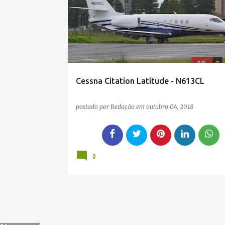
LATITUDE
N613CL
SBBI
g
e
n
s
Cessna Citation Latitude - N613CL
postado por
Redação
em
outubro 04, 2018
0