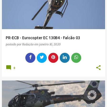
g
e
n
s
PR-ECB - Eurocopter EC 130B4 - Falcão 03
postado por
Redação
em
janeiro 10, 2020
0