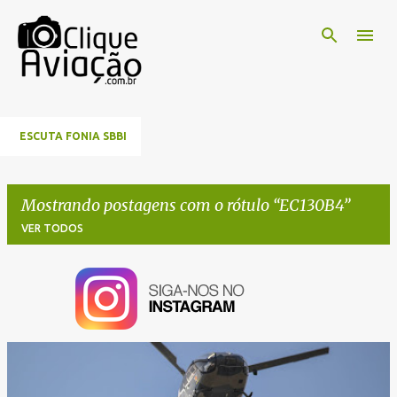
Pular para o conteúdo principal
ESCUTA FONIA SBBI
Mostrando postagens com o rótulo
EC130B4
VER TODOS
P
o
s
t
a