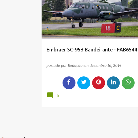
g
e
n
s
Embraer SC-95B Bandeirante - FAB6544
postado por
Redação
em
dezembro 16, 2014
0