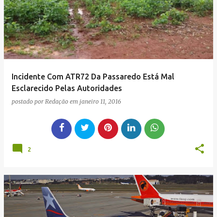
g
e
n
s
Incidente Com ATR72 Da Passaredo Está Mal
Esclarecido Pelas Autoridades
postado por
Redação
em
janeiro 11, 2016
2