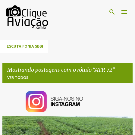
Pular para o conteúdo principal
ESCUTA FONIA SBBI
Mostrando postagens com o rótulo
ATR 72
VER TODOS
P
o
s
t
a