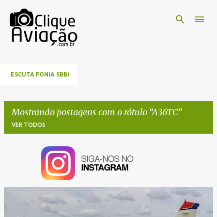
Pular para o conteúdo principal
ESCUTA FONIA SBBI
Mostrando postagens com o rótulo
A36TC
VER TODOS
P
o
s
t
a