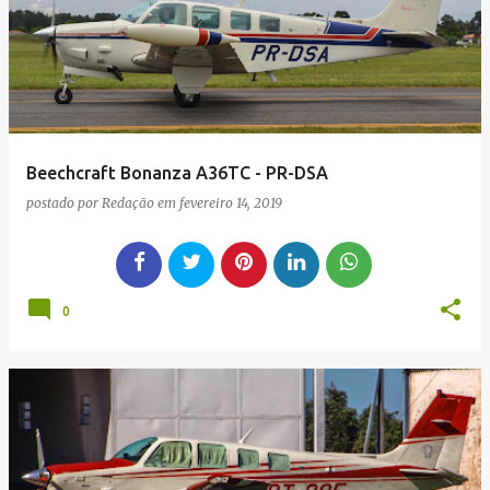
g
e
n
s
Beechcraft Bonanza A36TC - PR-DSA
postado por
Redação
em
fevereiro 14, 2019
0