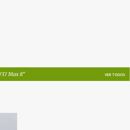
Pular para o conteúdo principal
737 Max 8
VER TODOS
XMI