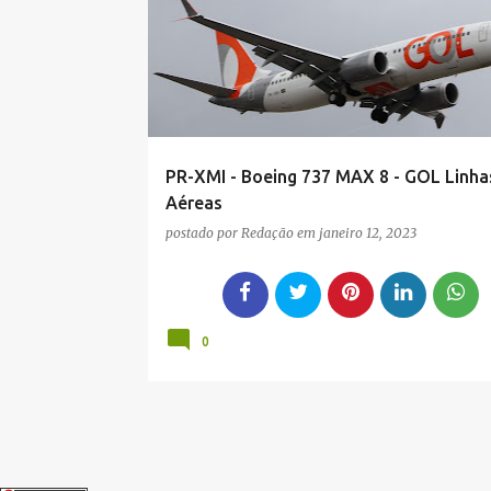
g
e
n
s
PR-XMI - Boeing 737 MAX 8 - GOL Linha
Aéreas
postado por
Redação
em
janeiro 12, 2023
0