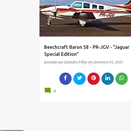
BEECHCRAFT
JAGUAR SPECIAL EDITION
SNYB
g
e
n
s
Beechcraft Baron 58 - PR-JGV - "Jaguar
Special Edition"
postado por
Evandro Filho
em
fevereiro 05, 2015
0