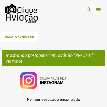
Pular para o conteúdo principal
ESCUTA FONIA SBBI
Mostrando postagens com o rótulo
PR-OHC
VER TODOS
P
o
s
t
Nenhum resultado encontrado
a