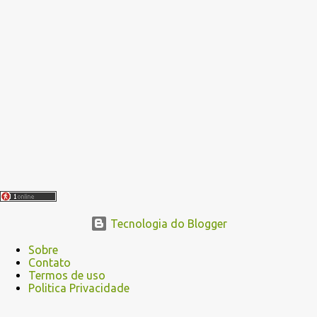
g
e
n
s
Tecnologia do Blogger
Sobre
Contato
Termos de uso
Politica Privacidade