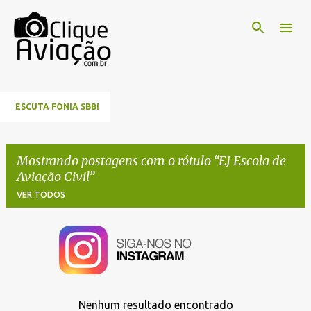
Pular para o conteúdo principal
ESCUTA FONIA SBBI
Mostrando postagens com o rótulo
EJ Escola de
Aviação Civil
VER TODOS
P
o
s
t
Nenhum resultado encontrado