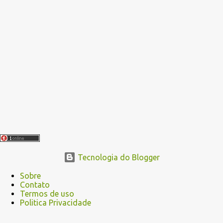
a
g
e
n
s
Tecnologia do Blogger
Sobre
Contato
Termos de uso
Politica Privacidade