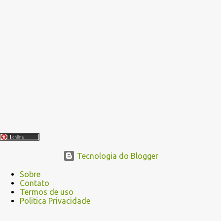
a
g
e
n
s
Tecnologia do Blogger
Sobre
Contato
Termos de uso
Politica Privacidade