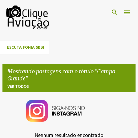
Pular para o conteúdo principal
ESCUTA FONIA SBBI
Mostrando postagens com o rótulo
Campo
Grande
VER TODOS
P
o
s
t
Nenhum resultado encontrado